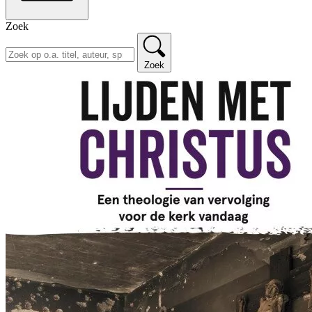
Zoek
Zoek