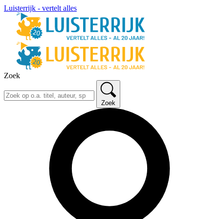
Luisterrijk - vertelt alles
Zoek
Zoek