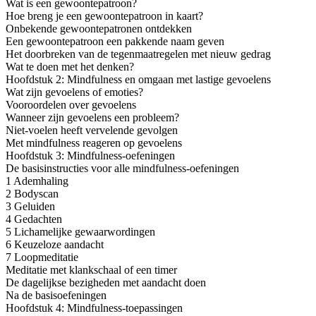
Wat is een gewoontepatroon?
Hoe breng je een gewoontepatroon in kaart?
Onbekende gewoontepatronen ontdekken
Een gewoontepatroon een pakkende naam geven
Het doorbreken van de tegenmaatregelen met nieuw gedrag
Wat te doen met het denken?
Hoofdstuk 2: Mindfulness en omgaan met lastige gevoelens
Wat zijn gevoelens of emoties?
Vooroordelen over gevoelens
Wanneer zijn gevoelens een probleem?
Niet-voelen heeft vervelende gevolgen
Met mindfulness reageren op gevoelens
Hoofdstuk 3: Mindfulness-oefeningen
De basisinstructies voor alle mindfulness-oefeningen
1 Ademhaling
2 Bodyscan
3 Geluiden
4 Gedachten
5 Lichamelijke gewaarwordingen
6 Keuzeloze aandacht
7 Loopmeditatie
Meditatie met klankschaal of een timer
De dagelijkse bezigheden met aandacht doen
Na de basisoefeningen
Hoofdstuk 4: Mindfulness-toepassingen