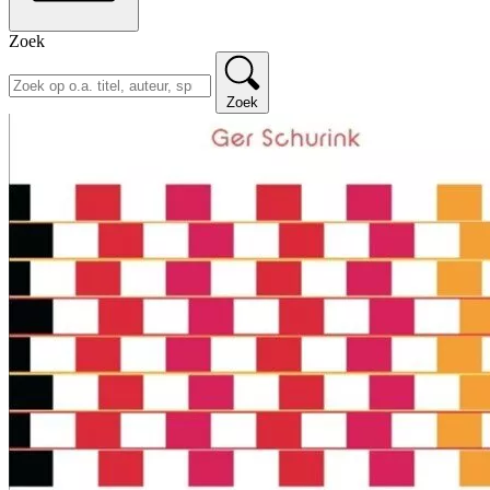
Zoek
Zoek