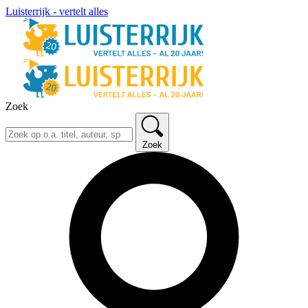
Luisterrijk - vertelt alles
Zoek
Zoek