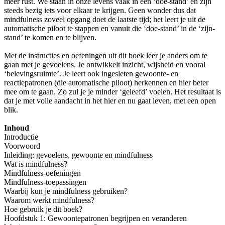
meer rust. We staan in onze levens vaak in een ‘doe-stand’ en zijn
steeds bezig iets voor elkaar te krijgen. Geen wonder dus dat
mindfulness zoveel opgang doet de laatste tijd; het leert je uit de
automatische piloot te stappen en vanuit die ‘doe-stand’ in de ‘zijn-
stand’ te komen en te blijven.
Met de instructies en oefeningen uit dit boek leer je anders om te
gaan met je gevoelens. Je ontwikkelt inzicht, wijsheid en vooral
‘belevingsruimte’. Je leert ook ingesleten gewoonte- en
reactiepatronen (die automatische piloot) herkennen en hier beter
mee om te gaan. Zo zul je je minder ‘geleefd’ voelen. Het resultaat is
dat je met volle aandacht in het hier en nu gaat leven, met een open
blik.
Inhoud
Introductie
Voorwoord
Inleiding: gevoelens, gewoonte en mindfulness
Wat is mindfulness?
Mindfulness-oefeningen
Mindfulness-toepassingen
Waarbij kun je mindfulness gebruiken?
Waarom werkt mindfulness?
Hoe gebruik je dit boek?
Hoofdstuk 1: Gewoontepatronen begrijpen en veranderen