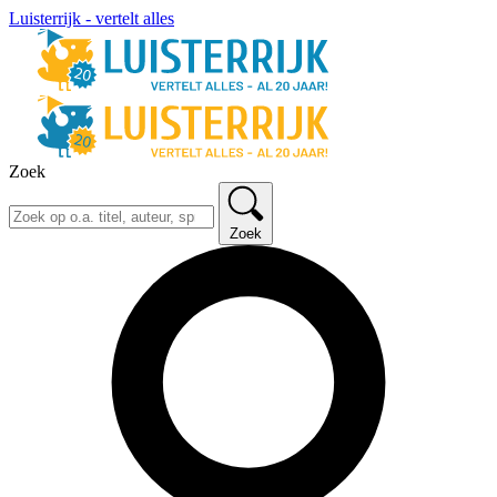
Luisterrijk - vertelt alles
Zoek
Zoek