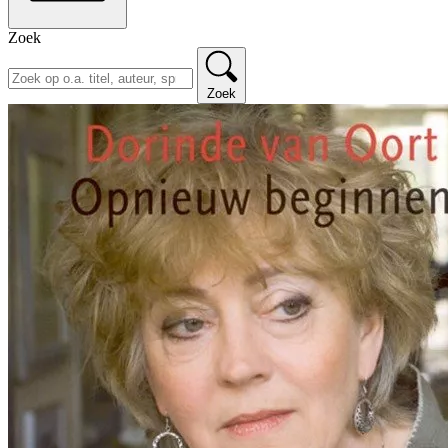
Zoek
Zoek