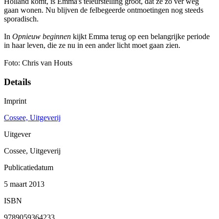
Holland komt, is Emma's teleurstelling groot, dat ze zo ver weg
gaan wonen. Nu blijven de felbegeerde ontmoetingen nog steeds
sporadisch.
In
Opnieuw beginnen
kijkt Emma terug op een belangrijke periode
in haar leven, die ze nu in een ander licht moet gaan zien.
Foto: Chris van Houts
Details
Imprint
Cossee, Uitgeverij
Uitgever
Cossee, Uitgeverij
Publicatiedatum
5 maart 2013
ISBN
9789059364233