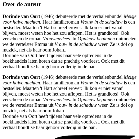
Over de auteur
Dorinde van Oort
(1946) debuteerde met de verhalenbundel
Meisje
voor halve nachten
. Haar familieroman
Vrouw in de schaduw
is een
bestseller. Maarten 't Hart schreef erover: 'Ik kon er niet vanaf
blijven, moest weten hoe het zou aflopen. Het is grandioos!' Ook
verscheen de roman
Vrouwenvlees
. In
Opnieuw beginnen
ontmoeten
we de vertelster Emma uit
Vrouw in de schaduw
weer. Ze is dol op
muziek, net als haar oom Johan...
Dorinde van Oort heeft tijdens haar vele optredens in de
boekhandels laten horen dat ze prachtig voorleest. Ook met dit
verhaal houdt ze haar gehoor volledig in de ban.
Dorinde van Oort
(1946) debuteerde met de verhalenbundel
Meisje
voor halve nachten
. Haar familieroman
Vrouw in de schaduw
is een
bestseller. Maarten 't Hart schreef erover: 'Ik kon er niet vanaf
blijven, moest weten hoe het zou aflopen. Het is grandioos!' Ook
verscheen de roman
Vrouwenvlees
. In
Opnieuw beginnen
ontmoeten
we de vertelster Emma uit
Vrouw in de schaduw
weer. Ze is dol op
muziek, net als haar oom Johan...
Dorinde van Oort heeft tijdens haar vele optredens in de
boekhandels laten horen dat ze prachtig voorleest. Ook met dit
verhaal houdt ze haar gehoor volledig in de ban.