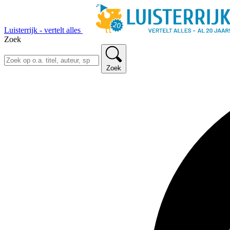
Luisterrijk - vertelt alles
Zoek
Zoek