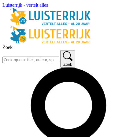
Luisterrijk - vertelt alles
Zoek
Zoek