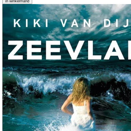
in winkelmand