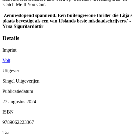
'Catch Me If You Can'.
'Zenuwslopend spannend. Een buitengewone thriller die Lilja's
plaats bevestigt als een van IJslands beste misdaadschrijvers.' -
Yrsa Sigurðardóttir
Details
Imprint
Volt
Uitgever
Singel Uitgeverijen
Publicatiedatum
27 augustus 2024
ISBN
9789062223367
Taal