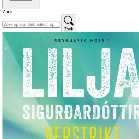
Zoek
Zoek