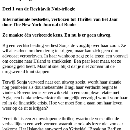
Deel 1 van de Reykjavik Noir-trilogie
Internationale bestseller, verkozen tot Thriller van het Jaar
door The New York Journal of Books
Ze maakte één verkeerde keus. En nu is er geen uitweg.
Bij een vechtscheiding verliest Sonja de voogdij over haar zoon. Ze
wil alles doen om hem terug te krijgen, maar kan zich geen dure
advocaat veroorloven. In haar wanhoop zegt ze ja tegen een voorstel
om coca­ïne naar IJsland te smokkelen. Een paar keer maar, tot ze
genoeg geld heeft. Maar al snel blijkt dat je niet zomaar uit de
drugswereld kunt stappen.
Terwijl Sonja verwoed naar een uitweg zoekt, wordt haar situatie
nog penibeler als douanebeambte Bragi haar verdacht begint te
vinden. Bovendien is ze verwikkeld in een complexe relatie met
Agla, een bankmedewerkster die mogelijk vervolgd wordt voor haar
rol in de financiële crisis. Hoe ver moet Sonja gaan om haar leven
weer op de rit te krijgen?
'Verstrikt' is een zenuwslopende thriller, waarin de verschillende
verhaallijnen een web vormen waaruit je ook als lezer niet zomaar
loskomt. Het IJslandse antwoord op 'Griselda', 'Breaking Bad' en