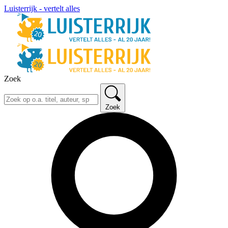
Luisterrijk - vertelt alles
Zoek
Zoek