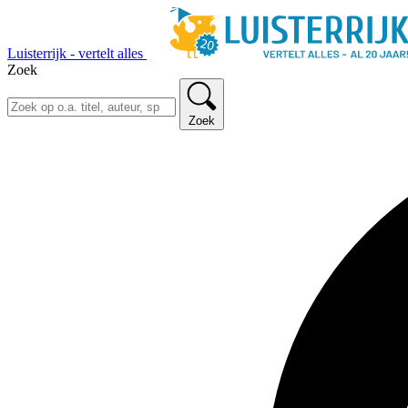
Luisterrijk - vertelt alles
Zoek
Zoek