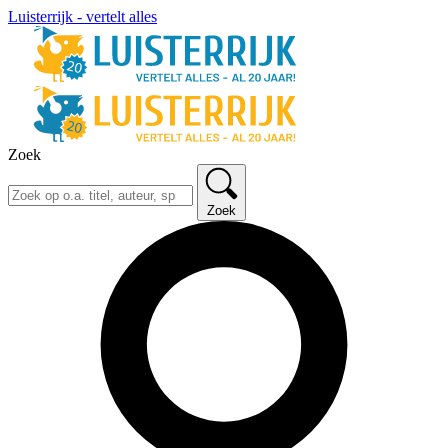
Luisterrijk - vertelt alles
Zoek
Zoek