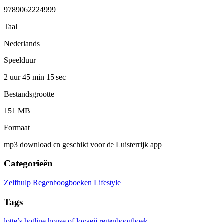
9789062224999
Taal
Nederlands
Speelduur
2 uur 45 min
15 sec
Bestandsgrootte
151 MB
Formaat
mp3 download en geschikt voor de Luisterrijk app
Categorieën
Zelfhulp
Regenboogboeken
Lifestyle
Tags
lotte’s hotline
house of lovaeij
regenboogboek