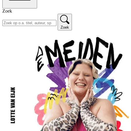
Zoek
Zoek