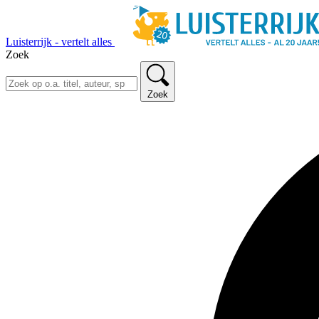
Luisterrijk - vertelt alles
Zoek
Zoek