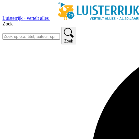
Luisterrijk - vertelt alles
Zoek
Zoek