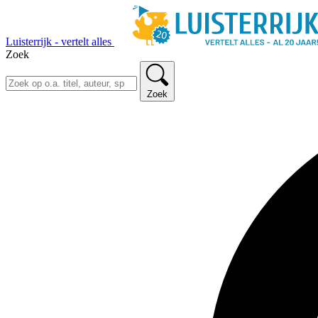
Luisterrijk - vertelt alles
Zoek
Zoek