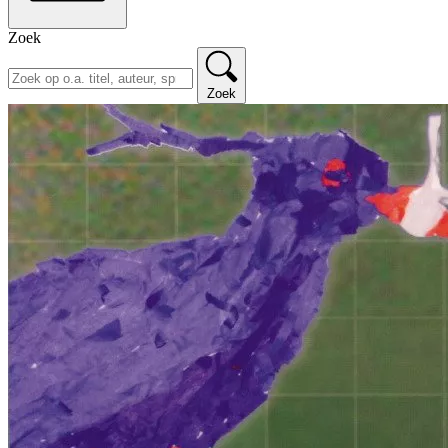
Zoek
Zoek