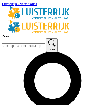
Luisterrijk - vertelt alles
Zoek
Zoek