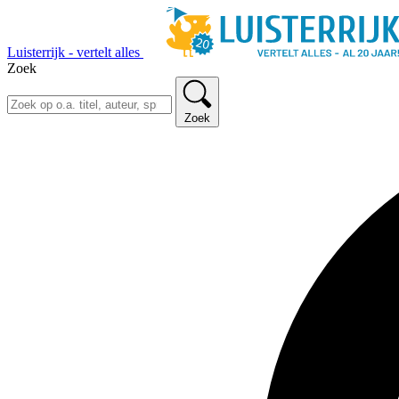
Luisterrijk - vertelt alles
Zoek
Zoek