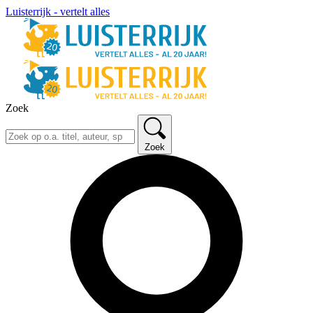
Luisterrijk - vertelt alles
Zoek
Zoek