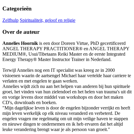
Categorieën
Zelfhulp
Spiritualiteit, geloof en religie
Over de auteur
Annelies Hoornik
is een door Doreen Virtue, PhD gecertificeerd
ANGEL THERAPY PRACTITIONER® en ANGEL THERAPY
MEDIUM®, Usui/Tibetaans Reiki Master en de eerste Integrated
Energy Therapy® Master Instructor Trainer in Nederland.
Terwijl Annelies nog een IT specialist was kreeg ze in 2000
visioenen waarin de aartsengel Michael haar vertelde haar carriere te
verlaten en met engelen te gaan werken.
Annelies wijdt zich nu aan het helpen van anderen bij hun spirituele
groei, het vinden van hun zielendoel en het helen van trauma's uit dit
en vorige levens door middel van workshops en door het maken
CD's, downloads en boeken.
"Mijn dagelijkse leven is door de engelen bijzonder verrijkt en heeft
mijn leven werkelijk op elk niveau veranderd en verbeterd. De
engelen vragen me regelmatig om uit mijn veilige haven te stappen
en nieuwe dingen te ondernemen en ik heb ervaren dat het altijd
leuke verandering brengt waar je als persoon van groeit."