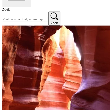
Zoek
Zoek