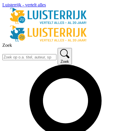
Luisterrijk - vertelt alles
Zoek
Zoek