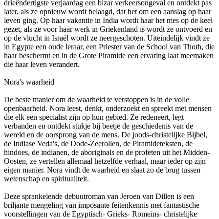
drieëndertigste verjaardag een bizar verkeersongeval en ontdekt pas
later, als ze opnieuw wordt belaagd, dat het om een aanslag op haar
leven ging. Op haar vakantie in India wordt haar het mes op de keel
gezet, als ze voor haar werk in Griekenland is wordt ze ontvoerd en
op de vlucht in Israël wordt ze neergeschoten. Uiteindelijk vindt ze
in Egypte een oude leraar, een Priester van de School van Thoth, die
haar beschermt en in de Grote Piramide een ervaring laat meemaken
die haar leven verandert.
Nora's waarheid
De beste manier om de waarheid te verstoppen is in de volle
openbaarheid. Nora leest, denkt, onderzoekt en spreekt met mensen
die elk een specialist zijn op hun gebied. Ze redeneert, legt
verbanden en ontdekt stukje bij beetje de geschiedenis van de
wereld en de oorsprong van de mens. De joods-christelijke Bijbel,
de Indiase Veda's, de Dode-Zeerollen, de Piramideteksten, de
hindoes, de indianen, de aboriginals en de profeten uit het Midden-
Oosten, ze vertellen allemaal hetzelfde verhaal, maar ieder op zijn
eigen manier. Nora vindt de waarheid en slaat zo de brug tussen
wetenschap en spiritualiteit.
Deze sprankelende debuutroman van Jeroen van Dillen is een
briljante mengeling van imposante feitenkennis met fantastische
voorstellingen van de Egyptisch- Grieks- Romeins- christelijke