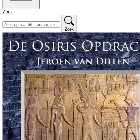
Zoek
Zoek