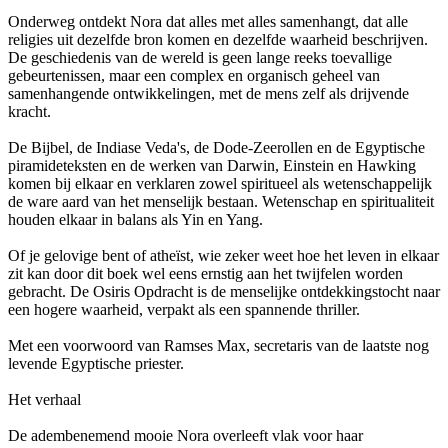
Onderweg ontdekt Nora dat alles met alles samenhangt, dat alle
religies uit dezelfde bron komen en dezelfde waarheid beschrijven.
De geschiedenis van de wereld is geen lange reeks toevallige
gebeurtenissen, maar een complex en organisch geheel van
samenhangende ontwikkelingen, met de mens zelf als drijvende
kracht.
De Bijbel, de Indiase Veda's, de Dode-Zeerollen en de Egyptische
piramideteksten en de werken van Darwin, Einstein en Hawking
komen bij elkaar en verklaren zowel spiritueel als wetenschappelijk
de ware aard van het menselijk bestaan. Wetenschap en spiritualiteit
houden elkaar in balans als Yin en Yang.
Of je gelovige bent of atheïst, wie zeker weet hoe het leven in elkaar
zit kan door dit boek wel eens ernstig aan het twijfelen worden
gebracht. De Osiris Opdracht is de menselijke ontdekkingstocht naar
een hogere waarheid, verpakt als een spannende thriller.
Met een voorwoord van Ramses Max, secretaris van de laatste nog
levende Egyptische priester.
Het verhaal
De adembenemend mooie Nora overleeft vlak voor haar