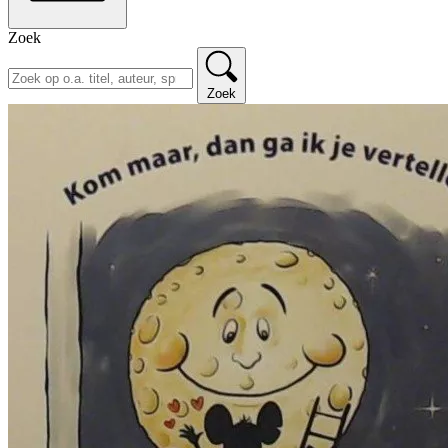
Zoek
Zoek