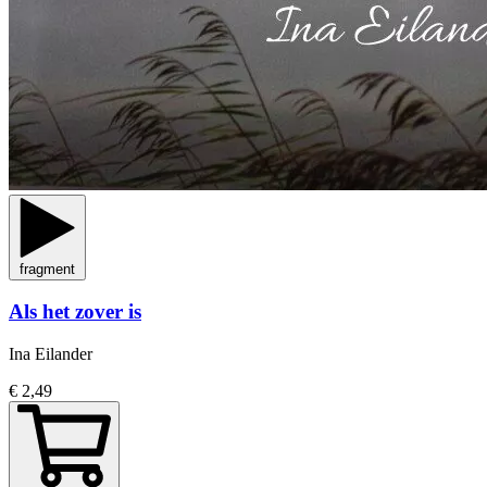
fragment
Als het zover is
Ina Eilander
€ 2,49