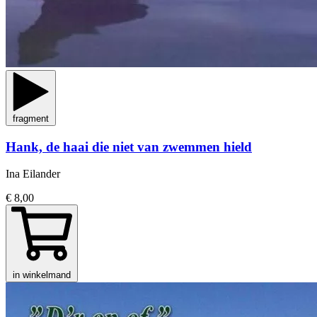
fragment
Hank, de haai die niet van zwemmen hield
Ina Eilander
€ 8,00
in winkelmand