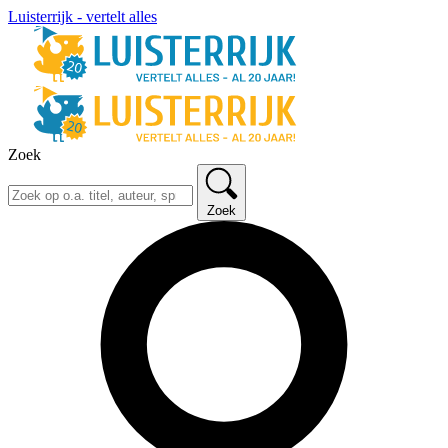
Luisterrijk - vertelt alles
Zoek
Zoek