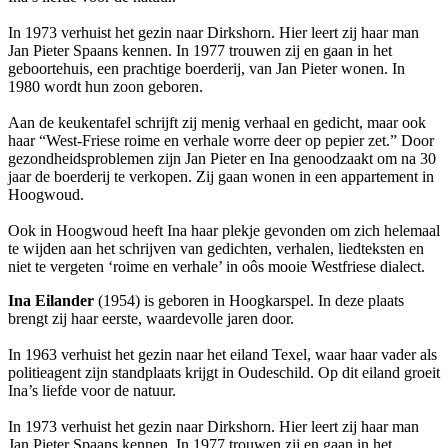
In 1973 verhuist het gezin naar Dirkshorn. Hier leert zij haar man
Jan Pieter Spaans kennen. In 1977 trouwen zij en gaan in het
geboortehuis, een prachtige boerderij, van Jan Pieter wonen. In
1980 wordt hun zoon geboren.
Aan de keukentafel schrijft zij menig verhaal en gedicht, maar ook
haar “West-Friese roime en verhale worre deer op pepier zet.” Door
gezondheidsproblemen zijn Jan Pieter en Ina genoodzaakt om na 30
jaar de boerderij te verkopen. Zij gaan wonen in een appartement in
Hoogwoud.
Ook in Hoogwoud heeft Ina haar plekje gevonden om zich helemaal
te wijden aan het schrijven van gedichten, verhalen, liedteksten en
niet te vergeten ‘roime en verhale’ in oôs mooie Westfriese dialect.
Ina Eilander
(1954) is geboren in Hoogkarspel. In deze plaats
brengt zij haar eerste, waardevolle jaren door.
In 1963 verhuist het gezin naar het eiland Texel, waar haar vader als
politieagent zijn standplaats krijgt in Oudeschild. Op dit eiland groeit
Ina’s liefde voor de natuur.
In 1973 verhuist het gezin naar Dirkshorn. Hier leert zij haar man
Jan Pieter Spaans kennen. In 1977 trouwen zij en gaan in het