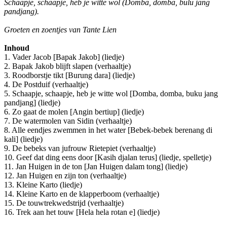
Schaapje, schaapje, heb je witte wol (Domba, domba, bulu jang
pandjang).
Groeten en zoentjes van Tante Lien
Inhoud
1. Vader Jacob [Bapak Jakob] (liedje)
2. Bapak Jakob blijft slapen (verhaaltje)
3. Roodborstje tikt [Burung dara] (liedje)
4. De Postduif (verhaaltje)
5. Schaapje, schaapje, heb je witte wol [Domba, domba, buku jang
pandjang] (liedje)
6. Zo gaat de molen [Angin bertiup] (liedje)
7. De watermolen van Sidin (verhaaltje)
8. Alle eendjes zwemmen in het water [Bebek-bebek berenang di
kali] (liedje)
9. De bebeks van jufrouw Rietepiet (verhaaltje)
10. Geef dat ding eens door [Kasih djalan terus] (liedje, spelletje)
11. Jan Huigen in de ton [Jan Huigen dalam tong] (liedje)
12. Jan Huigen en zijn ton (verhaaltje)
13. Kleine Karto (liedje)
14. Kleine Karto en de klapperboom (verhaaltje)
15. De touwtrekwedstrijd (verhaaltje)
16. Trek aan het touw [Hela hela rotan e] (liedje)