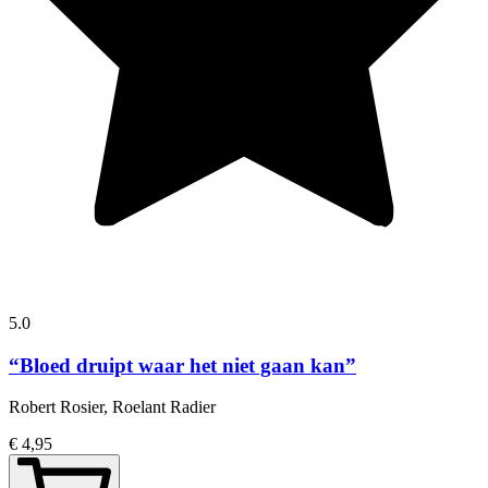
5.0
“Bloed druipt waar het niet gaan kan”
Robert Rosier, Roelant Radier
€ 4,95