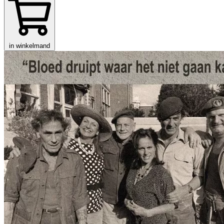
in winkelmand