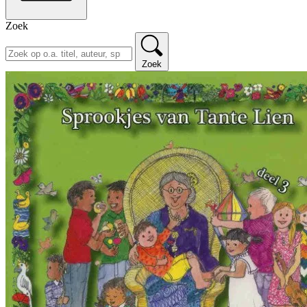
Zoek
Zoek