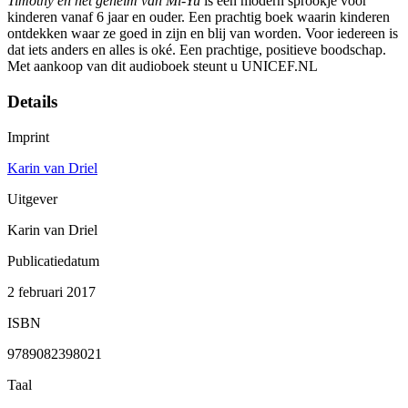
Timothy en het geheim van Mi-Yu
is een modern sprookje voor
kinderen vanaf 6 jaar en ouder. Een prachtig boek waarin kinderen
ontdekken waar ze goed in zijn en blij van worden. Voor iedereen is
dat iets anders en alles is oké. Een prachtige, positieve boodschap.
Met aankoop van dit audioboek steunt u UNICEF.NL
Details
Imprint
Karin van Driel
Uitgever
Karin van Driel
Publicatiedatum
2 februari 2017
ISBN
9789082398021
Taal