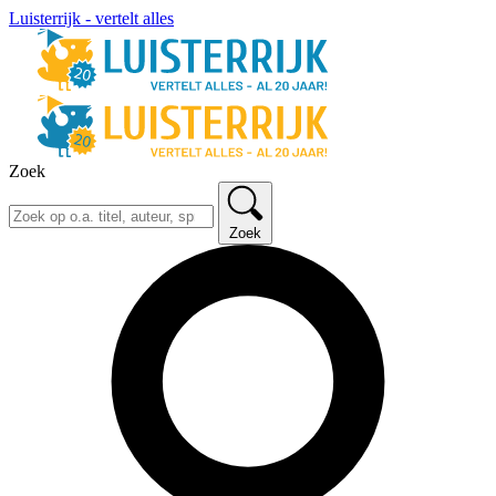
Luisterrijk - vertelt alles
Zoek
Zoek