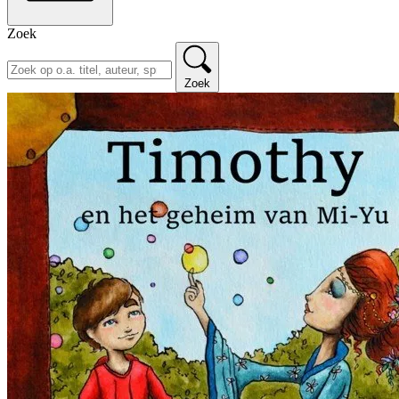
Zoek
Zoek