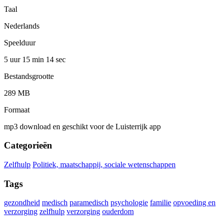
Taal
Nederlands
Speelduur
5 uur 15 min
14 sec
Bestandsgrootte
289 MB
Formaat
mp3 download en geschikt voor de Luisterrijk app
Categorieën
Zelfhulp
Politiek, maatschappij, sociale wetenschappen
Tags
gezondheid
medisch
paramedisch
psychologie
familie
opvoeding en
verzorging
zelfhulp
verzorging
ouderdom