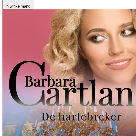
in winkelmand