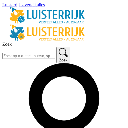
Luisterrijk - vertelt alles
Zoek
Zoek