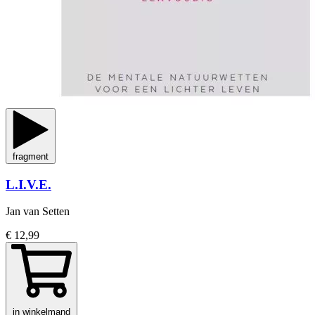
fragment
L.I.V.E.
Jan van Setten
€ 12,99
in winkelmand