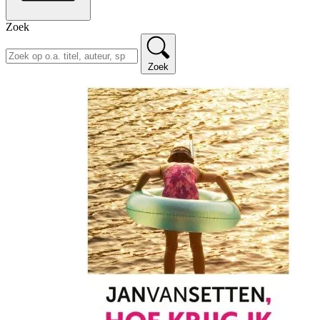
Zoek
Zoek