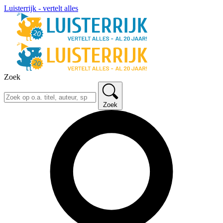
Luisterrijk - vertelt alles
Zoek
Zoek