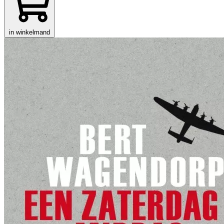
in winkelmand