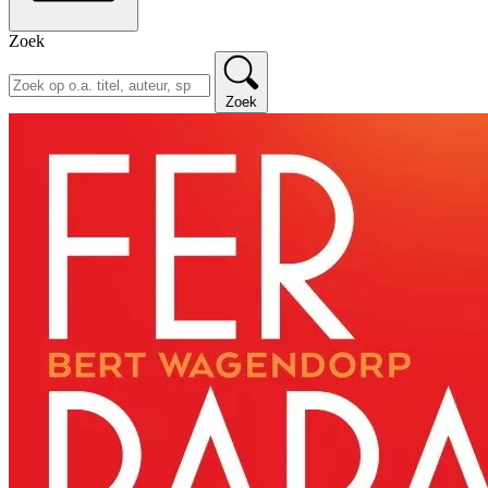
Zoek
Zoek