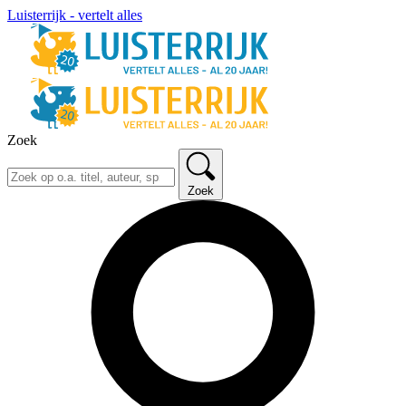
Luisterrijk - vertelt alles
Zoek
Zoek