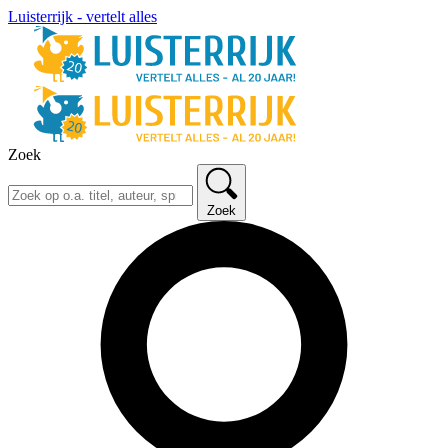
Luisterrijk - vertelt alles
Zoek
Zoek