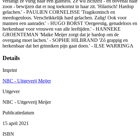
verlangt ze vurig naar een glansrol. Ze wil zichzelf - en bovenal haar
zoon - bewijzen dat er nog toekomst in haar zit. 'Hilarisch! Hardop
gelachen.' - PAULIEN CORNELISSE 'Tragikomisch en
meedogenloos. Verschrikkelijk hard gelachen. Zalig! Ook voor
mannen een aanrader.' - HUGO BORST 'Oergeestig, genadeloos en
herkenbaar voor vrouwen van alle leeftijden.' - HANNEKE
GROENTEMAN 'Maike Meijer zorgt dat je hardop om de
overgang moet lachen.' - SOPHIE HILBRAND 'Zó grappig en
herkenbaar dat het grinniken pijn gaat doen.' - ILSE WARRINGA
Details
Imprint
NBC - Uitgeverij Meijer
Uitgever
NBC - Uitgeverij Meijer
Publicatiedatum
15 april 2021
ISBN