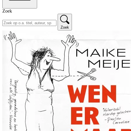
Zoek
Zoek