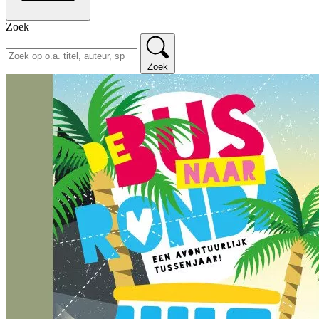
Zoek
Zoek