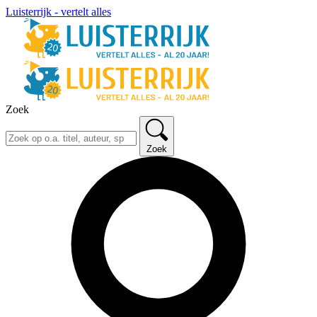
Luisterrijk - vertelt alles
Zoek
Zoek