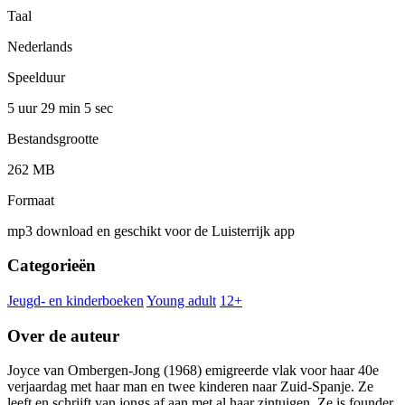
Taal
Nederlands
Speelduur
5 uur 29 min
5 sec
Bestandsgrootte
262 MB
Formaat
mp3 download en geschikt voor de Luisterrijk app
Categorieën
Jeugd- en kinderboeken
Young adult
12+
Over de auteur
Joyce van Ombergen-Jong (1968) emigreerde vlak voor haar 40e
verjaardag met haar man en twee kinderen naar Zuid-Spanje. Ze
leeft en schrijft van jongs af aan met al haar zintuigen. Ze is founder