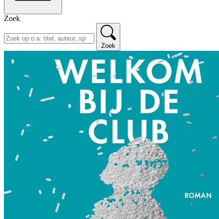
Zoek
Zoek