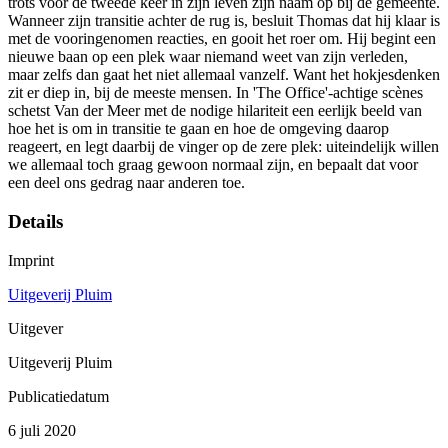
trots voor de tweede keer in zijn leven zijn naam op bij de gemeente.
Wanneer zijn transitie achter de rug is, besluit Thomas dat hij klaar is
met de vooringenomen reacties, en gooit het roer om. Hij begint een
nieuwe baan op een plek waar niemand weet van zijn verleden,
maar zelfs dan gaat het niet allemaal vanzelf. Want het hokjesdenken
zit er diep in, bij de meeste mensen. In 'The Office'-achtige scènes
schetst Van der Meer met de nodige hilariteit een eerlijk beeld van
hoe het is om in transitie te gaan en hoe de omgeving daarop
reageert, en legt daarbij de vinger op de zere plek: uiteindelijk willen
we allemaal toch graag gewoon normaal zijn, en bepaalt dat voor
een deel ons gedrag naar anderen toe.
Details
Imprint
Uitgeverij Pluim
Uitgever
Uitgeverij Pluim
Publicatiedatum
6 juli 2020