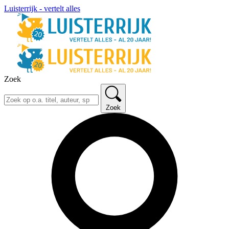
Luisterrijk - vertelt alles
Zoek
Zoek