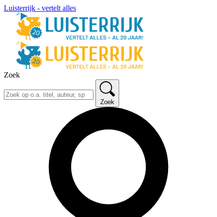
Luisterrijk - vertelt alles
Zoek
Zoek