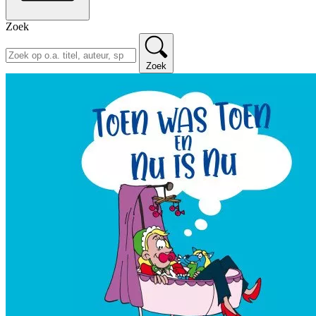
Zoek
Zoek