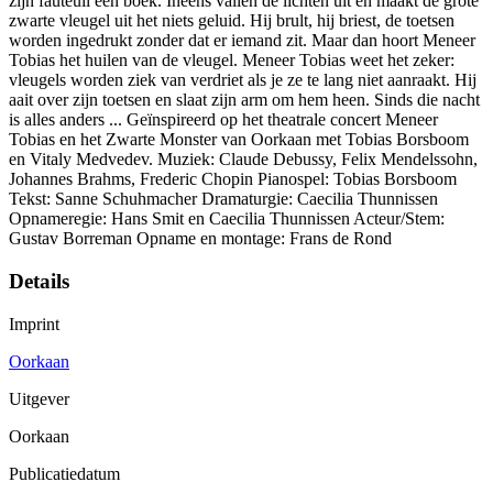
zijn fauteuil een boek. Ineens vallen de lichten uit en maakt de grote
zwarte vleugel uit het niets geluid. Hij brult, hij briest, de toetsen
worden ingedrukt zonder dat er iemand zit. Maar dan hoort Meneer
Tobias het huilen van de vleugel. Meneer Tobias weet het zeker:
vleugels worden ziek van verdriet als je ze te lang niet aanraakt. Hij
aait over zijn toetsen en slaat zijn arm om hem heen. Sinds die nacht
is alles anders ... Geïnspireerd op het theatrale concert Meneer
Tobias en het Zwarte Monster van Oorkaan met Tobias Borsboom
en Vitaly Medvedev. Muziek: Claude Debussy, Felix Mendelssohn,
Johannes Brahms, Frederic Chopin Pianospel: Tobias Borsboom
Tekst: Sanne Schuhmacher Dramaturgie: Caecilia Thunnissen
Opnameregie: Hans Smit en Caecilia Thunnissen Acteur/Stem:
Gustav Borreman Opname en montage: Frans de Rond
Details
Imprint
Oorkaan
Uitgever
Oorkaan
Publicatiedatum