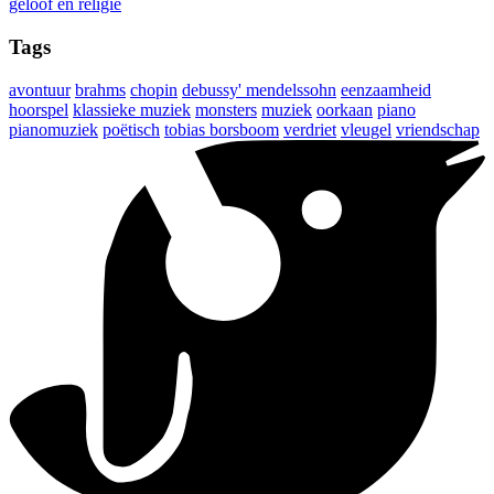
geloof en religie
Tags
avontuur
brahms
chopin
debussy' mendelssohn
eenzaamheid
hoorspel
klassieke muziek
monsters
muziek
oorkaan
piano
pianomuziek
poëtisch
tobias borsboom
verdriet
vleugel
vriendschap