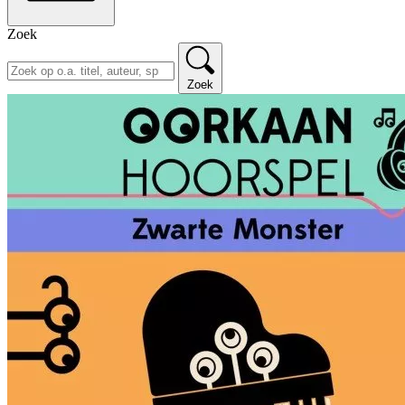
Zoek
Zoek