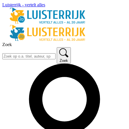
Luisterrijk - vertelt alles
Zoek
Zoek