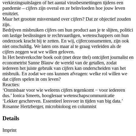
verkiezingsuitslagen of het aantal virusbesmettingen tijdens een
pandemie – cijfers zijn overal en ze beïnvloeden hoe jouw leven
eruitziet.
Maar het grootste misverstand over cijfers? Dat ze objectief zouden
zijn.
Bedrijven misbruiken cijfers om hun product aan je te slijten, politici
om lastige beslissingen te rechtvaardigen, wetenschappers om hun
onderzoek kracht bij te zetten. En wij, cijferconsumenten, zijn ook
niet onschuldig. We laten ons maar al te graag verleiden als de
cijfers zeggen wat we willen geloven.
In Het bestverkochte boek ooit (met deze titel) ontcijfert journalist en
econometrist Sanne Blauw de wereld van de getallen, zodat
iedereen het juiste gebruik van cijfers kan onderscheiden van het
misbruik. En zodat we ons kunnen afvragen: welke rol willen we
dat cijfers spelen in ons leven?
Reacties:
‘Onmisbaar voor wie weleens cijfers tegenkomt − voor iedereen
dus.’ Ionica Smeets, hoogleraar wetenschapscommunicatie
‘Lekker geschreven. Essentieel leesvoer in tijden van big data.’
Rosanne Hertzberger, microbioloog en columnist
Details
Imprint