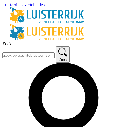
Luisterrijk - vertelt alles
Zoek
Zoek