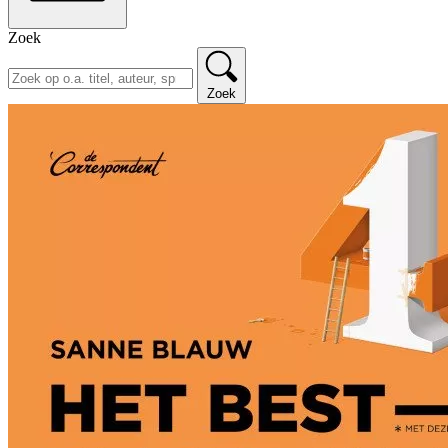
Zoek
Zoek