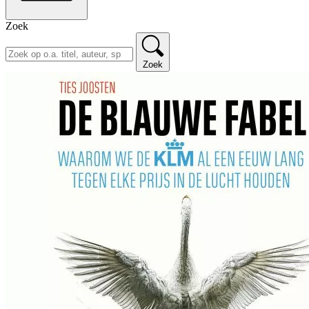
Zoek
Zoek