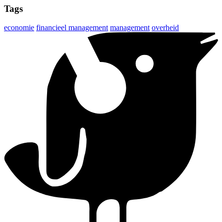
Tags
economie
financieel management
management
overheid