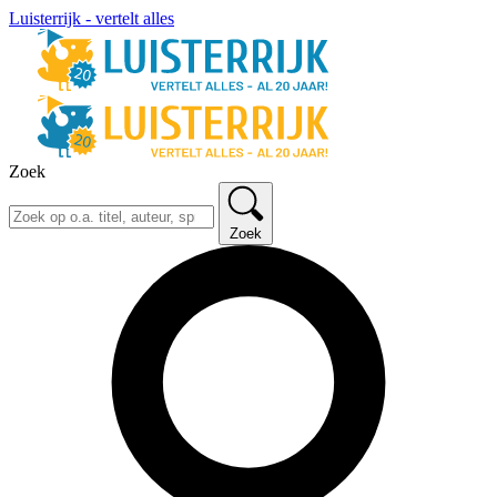
Luisterrijk - vertelt alles
Zoek
Zoek