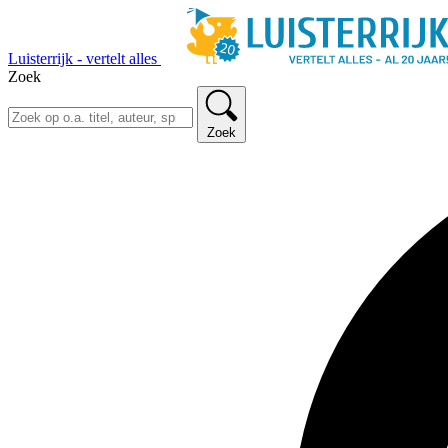
Luisterrijk - vertelt alles
Zoek
Zoek