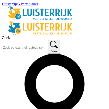
Luisterrijk - vertelt alles
Zoek
Zoek