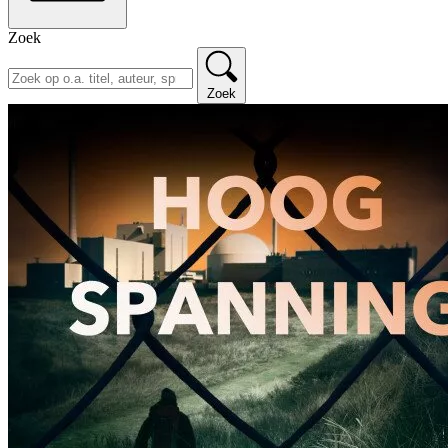
Zoek
Zoek