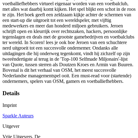
voetballiefhebbers virtueel eigenaar worden van een voetbalclub,
met alles wat daarbij komt kijken. Het spel blijkt een schot in de roos
te zijn. Het boek geeft een zeldzaam kijkje achter de schermen van
een start-up die uitgroeit tot een wereldspeler, met vijftig
medewerkers en meer dan honderd miljoen gebruikers. Jeroen
schrijft open en kleurrijk over rechtszaken, hackers, persoonlijke
tegenslagen en deals met de grootste gamebedrijven en voetbalclubs
ter wereld. In Scoren! lees je ook hoe Jeroen van een schuchtere
nerd uitgroeit tot een succesvolle ondernemer. Ondanks alle
uitdagingen die hij onderweg tegenkomt, vindt hij zichzelf op zijn
tweeëndertigste al terug in de 'Top-100 Selfmade Miljonairs'-lijst
van Quote, tussen sterren als Doutzen Kroes en Armin van Buuren.
Bovenal is dit het verhaal van OSM, het meest succesvolle
Nederlandse managementspel ooit. Een must-read voor (startende)
ondernemers, spelers van OSM, gamers en voetballiefhebbers.
Details
Imprint
Sparkle Auteurs
Uitgever
Vrije Uitgevers, De