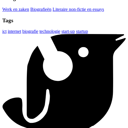
Werk en zaken
Biografieën
Literaire non-fictie en essays
Tags
ict
internet
biografie
technologie
start-up
startup