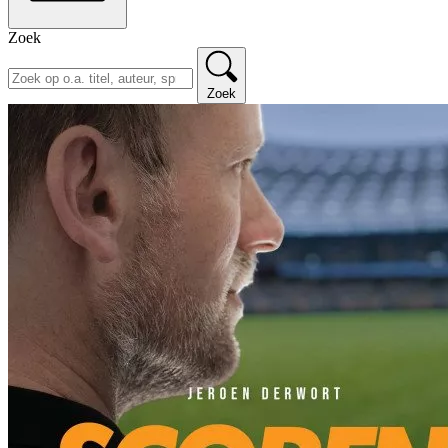
Zoek
Zoek