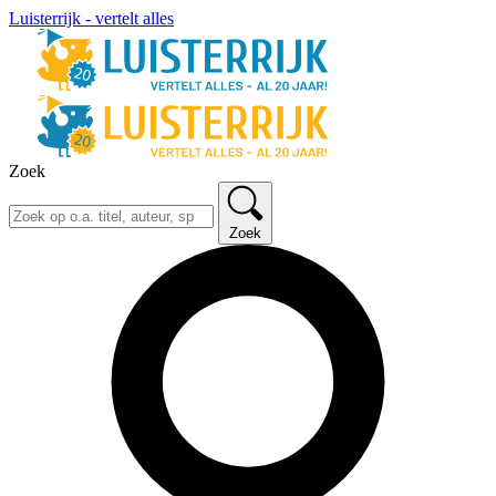
Luisterrijk - vertelt alles
Zoek
Zoek