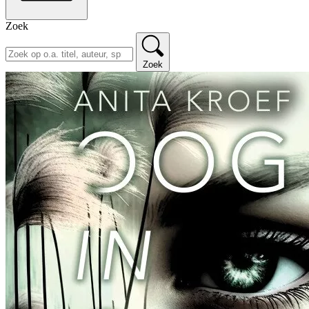
Zoek
Zoek