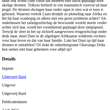
maar ook wordt Dani vanaf dat moment elke nacht geplaagd door
akelige dromen. Telkens herleeft ze een traumatisch voorval uit haar
jeugd. De dromen dwingen haar onder ogen te zien wat er toen is
gebeurd. Waarom vertrok Liam destijds zo plotseling naar Afrika en
liet hij haar wanhopig en alleen met een groot probleem achter? Als
ondertussen het safarigezelschap de bewoonde wereld steeds verder
achter zich laat, wordt het voortdurend geplaagd door rampspoed.
Terwijl de sfeer in het op zichzelf aangewezen reisgezelschap onder
druk staat, moet Dani in de afgelegen Afrikaanse wildernis vechten
voor haar leven en dat van haar familie. Lukt het Dani op tijd haar
dromen te ontrafelen? Of slokt de onherbergzame Okavango Delta
hen samen met haar geheimen voor altijd op?
Details
Imprint
Uitgeverij Bard
Uitgever
Uitgeverij Bard
Publicatiedatum