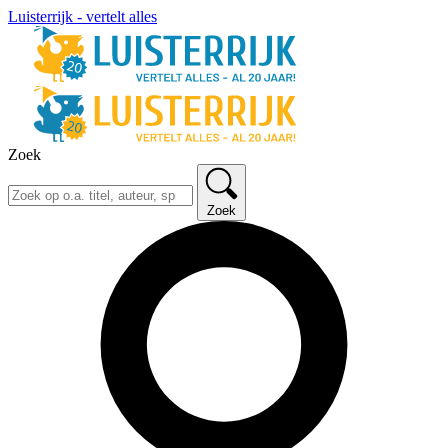
Luisterrijk - vertelt alles
Zoek
Zoek