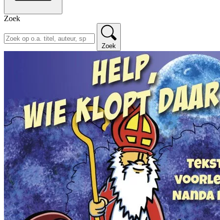
Zoek
Zoek