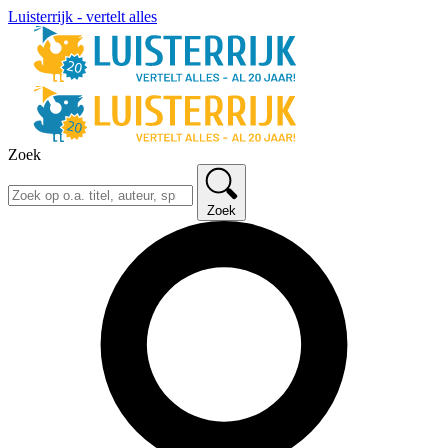
Luisterrijk - vertelt alles
Zoek
Zoek