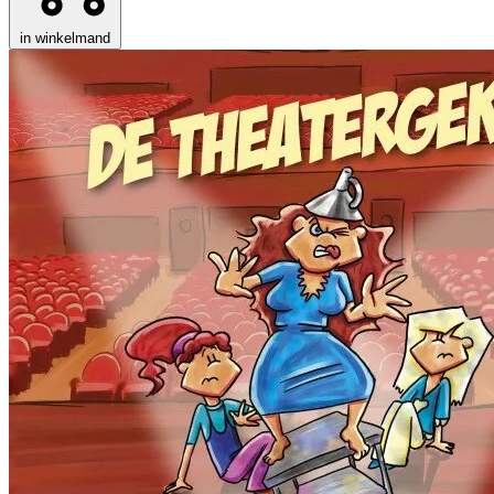
in winkelmand