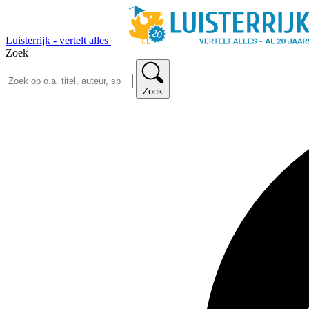
Luisterrijk - vertelt alles
Zoek
Zoek