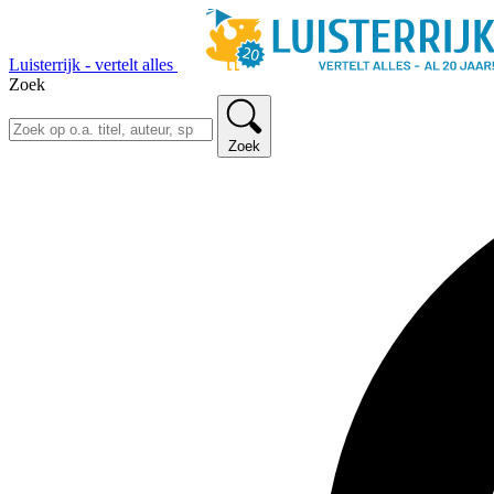
Luisterrijk - vertelt alles
Zoek
Zoek