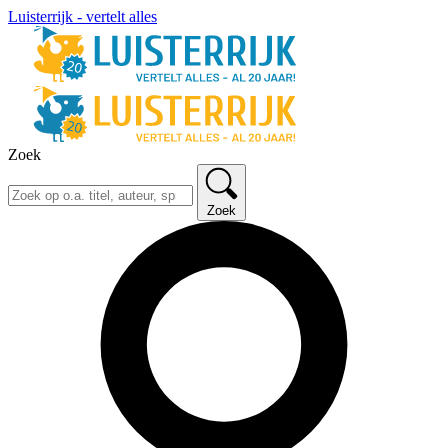
Luisterrijk - vertelt alles
Zoek
Zoek