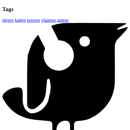
Tags
dieren
katten
poezen
vlaamse auteur