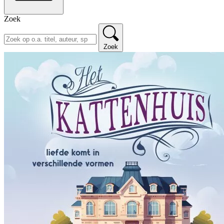
Zoek
Zoek