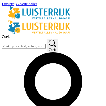
Luisterrijk - vertelt alles
Zoek
Zoek