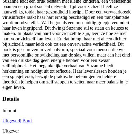
Suzanne leidt een druk bestaan met kleine kinderen, een veeleisende
baan en een groot sociaal netwerk. Tijd voor zichzelf heeft ze
nauwelijks, totdat haar gezondheid ingrijpt. Door een verwaarloosde
virusinfectie raakt haar hart ernstig beschadigd en een transplantatie
wordt noodzakelijk. Wat begonals een onschuldig griepje verandert
haar leven ingrijpend. Dit dwingt Suzanne stil te staan en keuzes te
maken. In plaats van hard voor zichzelf te zijn, leert ze hoe ze met
hart voor zichzelf kan leven. En dat brengt haar niet alleen dichter
bij zichzelf, maar leidt ook tot een onverwachte verliefdheid. Dit
boek is geschreven in verhaalvorm, speciaal voor mensen die wel
met persoonlijke ontwikkeling aan de slag willen, maar aan het eind
van een drukke dag geen energie hebben voor een zwaar
zelfhulpboek. Het toegankelijke verhaal van Suzanne biedt
herkenning en nodigt uit tot reflectie. Haar levenslessen houden je
een spiegel voor, terwijl de praktische oefeningen en heldere
theorieën je helpen om zelf stappen te zetten naar meer balans in je
eigen leven.
Details
Imprint
Uitgeverij Bard
Uitgever