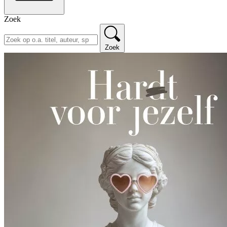
Zoek
Zoek