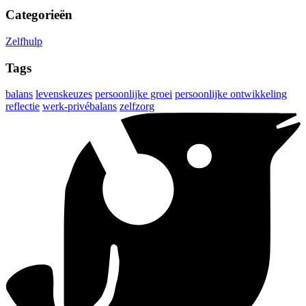
Categorieën
Zelfhulp
Tags
balans
levenskeuzes
persoonlijke groei
persoonlijke ontwikkeling
reflectie
werk-privébalans
zelfzorg