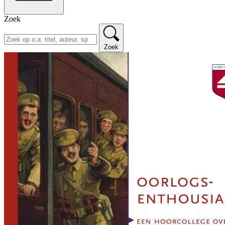
Zoek
Zoek