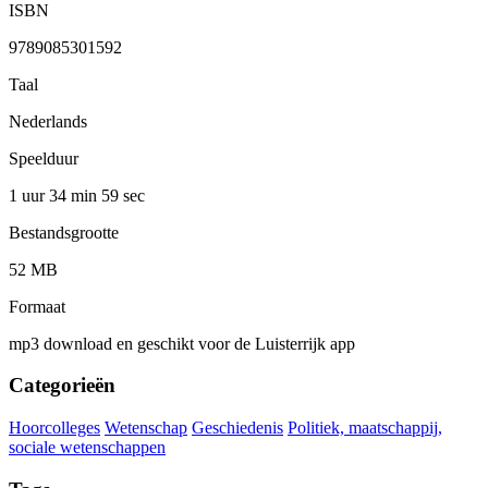
ISBN
9789085301592
Taal
Nederlands
Speelduur
1 uur 34 min
59 sec
Bestandsgrootte
52 MB
Formaat
mp3 download en geschikt voor de Luisterrijk app
Categorieën
Hoorcolleges
Wetenschap
Geschiedenis
Politiek, maatschappij,
sociale wetenschappen