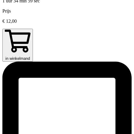
1 uur 34 min
59 sec
Prijs
€ 12,00
in winkelmand