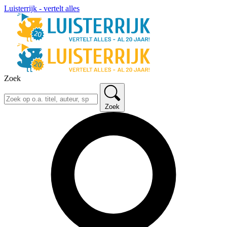
Luisterrijk - vertelt alles
Zoek
Zoek