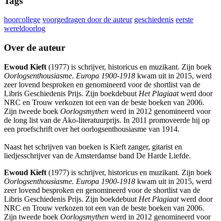
Tags
hoorcollege
voorgedragen door de auteur
geschiedenis
eerste
wereldoorlog
Over de auteur
Ewoud Kieft
(1977) is schrijver, historicus en muzikant. Zijn boek
Oorlogsenthousiasme. Europa 1900-1918
kwam uit in 2015, werd
zeer lovend besproken en genomineerd voor de shortlist van de
Libris Geschiedenis Prijs. Zijn boekdebuut
Het Plagiaat
werd door
NRC en Trouw verkozen tot een van de beste boeken van 2006.
Zijn tweede boek
Oorlogsmythen
werd in 2012 genomineerd voor
de long list van de Ako-literatuurprijs. In 2011 promoveerde hij op
een proefschrift over het oorlogsenthousiasme van 1914.
Naast het schrijven van boeken is Kieft zanger, gitarist en
liedjesschrijver van de Amsterdamse band De Harde Liefde.
Ewoud Kieft
(1977) is schrijver, historicus en muzikant. Zijn boek
Oorlogsenthousiasme. Europa 1900-1918
kwam uit in 2015, werd
zeer lovend besproken en genomineerd voor de shortlist van de
Libris Geschiedenis Prijs. Zijn boekdebuut
Het Plagiaat
werd door
NRC en Trouw verkozen tot een van de beste boeken van 2006.
Zijn tweede boek
Oorlogsmythen
werd in 2012 genomineerd voor