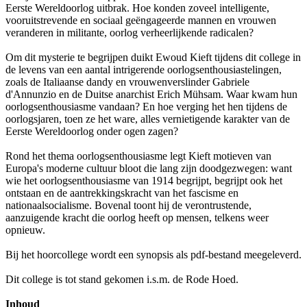
Eerste Wereldoorlog uitbrak. Hoe konden zoveel intelligente,
vooruitstrevende en sociaal geëngageerde mannen en vrouwen
veranderen in militante, oorlog verheerlijkende radicalen?
Om dit mysterie te begrijpen duikt Ewoud Kieft tijdens dit college in
de levens van een aantal intrigerende oorlogsenthousiastelingen,
zoals de Italiaanse dandy en vrouwenverslinder Gabriele
d'Annunzio en de Duitse anarchist Erich Mühsam. Waar kwam hun
oorlogsenthousiasme vandaan? En hoe verging het hen tijdens de
oorlogsjaren, toen ze het ware, alles vernietigende karakter van de
Eerste Wereldoorlog onder ogen zagen?
Rond het thema oorlogsenthousiasme legt Kieft motieven van
Europa's moderne cultuur bloot die lang zijn doodgezwegen: want
wie het oorlogsenthousiasme van 1914 begrijpt, begrijpt ook het
ontstaan en de aantrekkingskracht van het fascisme en
nationaalsocialisme. Bovenal toont hij de verontrustende,
aanzuigende kracht die oorlog heeft op mensen, telkens weer
opnieuw.
Bij het hoorcollege wordt een synopsis als pdf-bestand meegeleverd.
Dit college is tot stand gekomen i.s.m. de Rode Hoed.
Inhoud