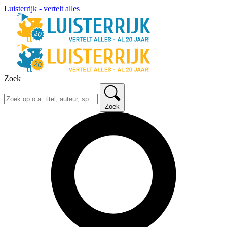
Luisterrijk - vertelt alles
Zoek
Zoek