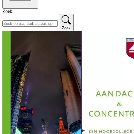
Zoek
Zoek