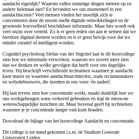
aandacht eigenlijk? Waarom vallen sommige dingen meteen op en
andere helemaal niet? En bevinden we ons momenteel in een
aandachtscrisis? Veel mensen vinden het moeilijk zich te
concentreren door de enorm snelle digitale ontwikkelingen en de
groeiende hoeveelheid beschikbare informatie. Maar hier wordt ook
veel onzin over verteld. Zo is er geen reden om aan te nemen dat we
hierdoor digitaal dement worden en is er geen bewijs voor dat we
minder creatief of intelligent worden.
Cognitief psycholoog Stefan van der Stigchel laat in dit hoorcollege
zien hoe we informatie verwerken, waarom we zoveel meer zien
dan we denken en welke gevolgen dat heeft voor ons dagelijks
leven. Hij beschrijft verschillende technieken waarmee je aandacht
kunt sturen en waarmee aandachtsarchitecten, zoals reclamemakers
en websitebouwers, die inzetten in ons voor- én nadeel.
Hij laat tevens zien hoe concentratie werkt, maakt duidelijk hoe we
ons werkgeheugen soms verkeerd gebruiken en legt de nieuwste
wetenschappelijke inzichten uit. Maar bovenal geeft hij technieken
waarmee je je concentratie langer vast kunt houden.
Download de bijlage van het hoorcollege Aandacht en concentratie.
Dit college is tot stand gekomen i.s.m. de Studium Generale
Universiteit Leiden.