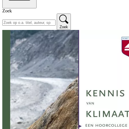
Zoek
Zoek