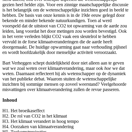
gezien heel helder zijn. Voor een zinnige maatschappelijke discussie
is het belangrijk om de wetenschappelijke inzichten goed in beeld te
hebben. De basis van onze kennis is in de 19de eeuw gelegd door
bekende en minder bekende natuurkundigen. Toen al werd
voorspeld dat de uitstoot van CO2 tot opwarming van de aarde zou
leiden, lang voordat het door metingen zou worden bevestigd. Ook
in het verre verleden blijkt CO2 vaak een sleutelrol te hebben
vervuld in de forse klimaatveranderingen die de aarde heeft
doorgemaakt. De huidige opwarming gaat naar verhouding pijlsnel
en wordt hoofdzakelijk door menselijke activiteit veroorzaakt.
Bart Verheggen schept duidelijkheid door niet alleen aan te geven
wat
we zoal weten over klimaatverandering, maar ook
hoe
we dat
weten. Daarnaast reflecteert hij als wetenschapper op de dynamiek
van het publieke debat. Waarom stuiten de wetenschappelijke
inzichten bij sommige mensen op zoveel weerstand? Veelgehoorde
misvattingen over klimaatverandering zullen de revue passeren.
Inhoud
H1. Het broeikaseffect
H2. De rol van CO2 in het klimaat
H3. Het klimaat verandert in hoog tempo
H4. Oorzaken van klimaatverandering
H5. Toekomstprojecties