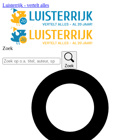
Luisterrijk - vertelt alles
Zoek
Zoek