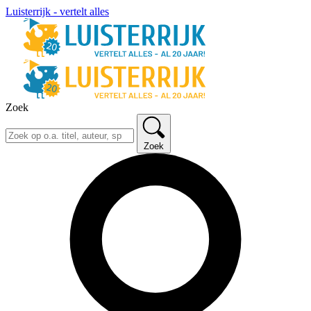
Luisterrijk - vertelt alles
Zoek
Zoek