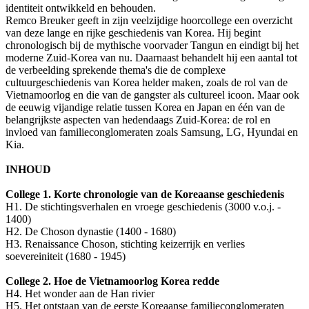
identiteit ontwikkeld en behouden.
Remco Breuker geeft in zijn veelzijdige hoorcollege een overzicht
van deze lange en rijke geschiedenis van Korea. Hij begint
chronologisch bij de mythische voorvader Tangun en eindigt bij het
moderne Zuid-Korea van nu. Daarnaast behandelt hij een aantal tot
de verbeelding sprekende thema's die de complexe
cultuurgeschiedenis van Korea helder maken, zoals de rol van de
Vietnamoorlog en die van de gangster als cultureel icoon. Maar ook
de eeuwig vijandige relatie tussen Korea en Japan en één van de
belangrijkste aspecten van hedendaags Zuid-Korea: de rol en
invloed van familieconglomeraten zoals Samsung, LG, Hyundai en
Kia.
INHOUD
College 1. Korte chronologie van de Koreaanse geschiedenis
H1. De stichtingsverhalen en vroege geschiedenis (3000 v.o.j. -
1400)
H2. De Choson dynastie (1400 - 1680)
H3. Renaissance Choson, stichting keizerrijk en verlies
soevereiniteit (1680 - 1945)
College 2. Hoe de Vietnamoorlog Korea redde
H4. Het wonder aan de Han rivier
H5. Het ontstaan van de eerste Koreaanse familieconglomeraten