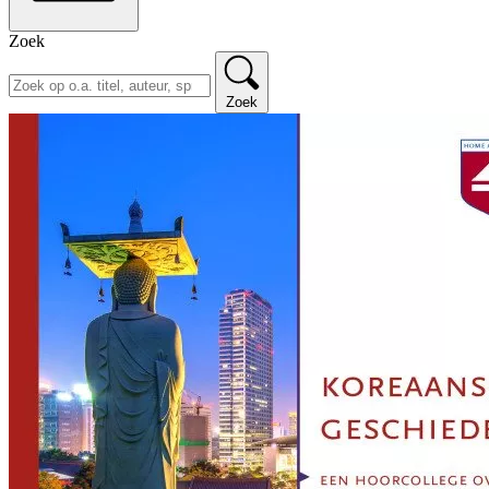
Zoek
Zoek