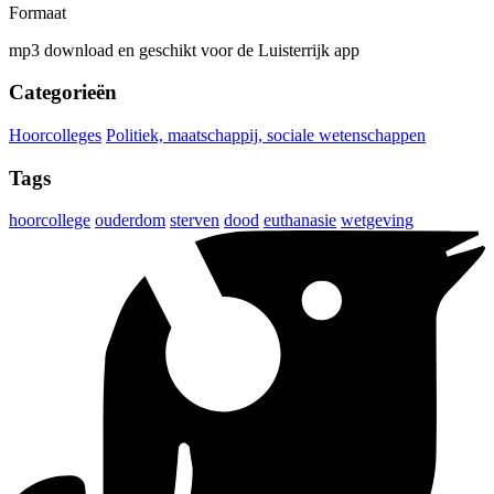
Formaat
mp3 download en geschikt voor de Luisterrijk app
Categorieën
Hoorcolleges
Politiek, maatschappij, sociale wetenschappen
Tags
hoorcollege
ouderdom
sterven
dood
euthanasie
wetgeving