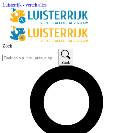
Luisterrijk - vertelt alles
Zoek
Zoek