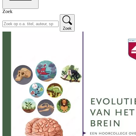
Zoek
Zoek