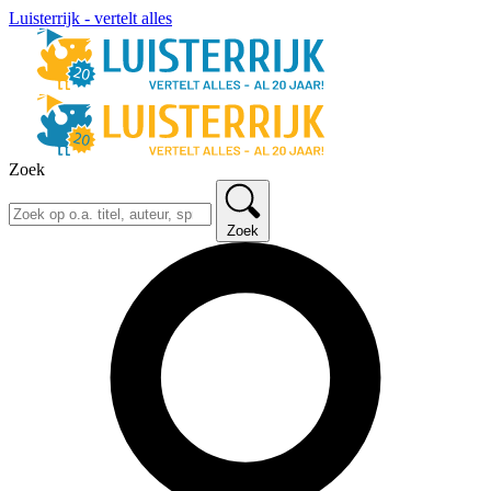
Luisterrijk - vertelt alles
Zoek
Zoek