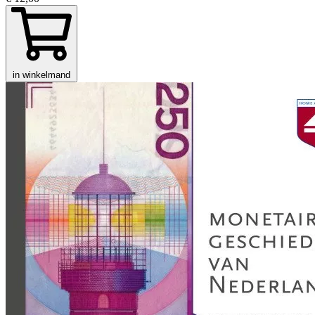
in winkelmand