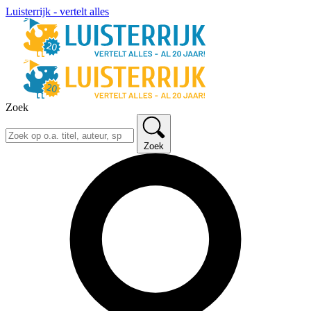
Luisterrijk - vertelt alles
Zoek
Zoek