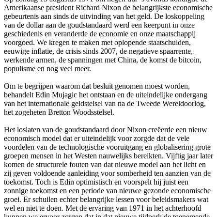
Amerikaanse president Richard Nixon de belangrijkste economische
gebeurtenis aan sinds de uitvinding van het geld. De loskoppeling
van de dollar aan de goudstandaard werd een keerpunt in onze
geschiedenis en veranderde de economie en onze maatschappij
voorgoed. We kregen te maken met oplopende staatschulden,
eeuwige inflatie, de crisis sinds 2007, de negatieve spaarrente,
werkende armen, de spanningen met China, de komst de bitcoin,
populisme en nog veel meer.
Om te begrijpen waarom dat besluit genomen moest worden,
behandelt Edin Mujagic het ontstaan en de uiteindelijke ondergang
van het internationale geldstelsel van na de Tweede Wereldoorlog,
het zogeheten Bretton Woodsstelsel.
Het loslaten van de goudstandaard door Nixon creëerde een nieuw
economisch model dat er uiteindelijk voor zorgde dat de vele
voordelen van de technologische vooruitgang en globalisering grote
groepen mensen in het Westen nauwelijks bereikten. Vijftig jaar later
komen de structurele fouten van dat nieuwe model aan het licht en
zij geven voldoende aanleiding voor somberheid ten aanzien van de
toekomst. Toch is Edin optimistisch en voorspelt hij juist een
zonnige toekomst en een periode van nieuwe gezonde economische
groei. Er schuilen echter belangrijke lessen voor beleidsmakers wat
wel en niet te doen. Met de ervaring van 1971 in het achterhoofd
kunnen we ervoor zorgen dat in dat nieuwe tijdperk de toenemende