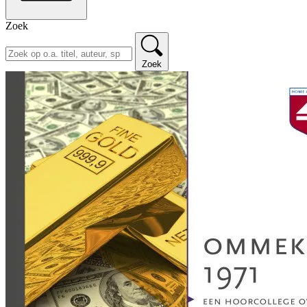
Zoek
Zoek