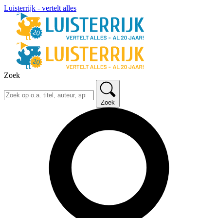
Luisterrijk - vertelt alles
Zoek
Zoek