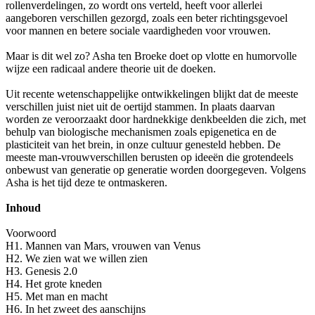
rollenverdelingen, zo wordt ons verteld, heeft voor allerlei
aangeboren verschillen gezorgd, zoals een beter richtingsgevoel
voor mannen en betere sociale vaardigheden voor vrouwen.
Maar is dit wel zo? Asha ten Broeke doet op vlotte en humorvolle
wijze een radicaal andere theorie uit de doeken.
Uit recente wetenschappelijke ontwikkelingen blijkt dat de meeste
verschillen juist niet uit de oertijd stammen. In plaats daarvan
worden ze veroorzaakt door hardnekkige denkbeelden die zich, met
behulp van biologische mechanismen zoals epigenetica en de
plasticiteit van het brein, in onze cultuur genesteld hebben. De
meeste man-vrouwverschillen berusten op ideeën die grotendeels
onbewust van generatie op generatie worden doorgegeven. Volgens
Asha is het tijd deze te ontmaskeren.
Inhoud
Voorwoord
H1. Mannen van Mars, vrouwen van Venus
H2. We zien wat we willen zien
H3. Genesis 2.0
H4. Het grote kneden
H5. Met man en macht
H6. In het zweet des aanschijns