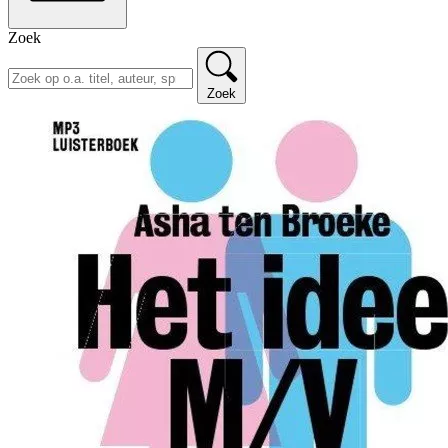
Zoek
Zoek