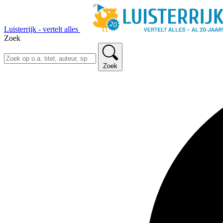
Luisterrijk - vertelt alles
Zoek
Zoek