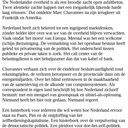
'De Nederlandse overheid is als een broodje zacht open asfaltbeton.
Twee identieke zachte happen met een toegankelijk lijkende harde
laag ertussen.' Dat ontdekte Marc Chavannes na zijn terugkeer uit
Frankrijk en Amerika.
Nederland heeft zich bekeerd tot een ingrijpend marktdenken,
zónder helder idee over wat we van de overheid blijven verwachten.
Vaak omdat 'het moest' van Europa. Meestal was het een welkome
(schijn-)bezuiniging. De vermarkting van het openbaar bestuur heeft
geleid tot privatisering van de politiek. Het onderscheid tussen
publieke en private taken is zoek. Het call center van de
belastingdienst is niet behulpzamer dan dat van kabel of bank.
Chavannes verbaast zich over de eindeloze besluitvaardigheid rond
rekeningrijden, de verloren beroepseer en de provinciale dans om de
energiemiljarden. Over het blind vertrouwen in de maakbaarheid
van de samenleving en de alkunde van computersystemen. Als
correspondent in eigen land beschrijft hij hoe Nederland zichzelf
bestuurt: met een mengsel van grootspraak en uitstel-als-oplossing.
Niemand heeft het hier ooit gedaan. Niemand regeert.
Een luisterboek voor iedereen die wil weten hoe Nederland ervoor
staat na Paars, Pim en de ontploffing van het
zelfbedieningskapitalisme. Een luisterboek over de verpulvering van
de democratische politiek. Een pleidooi voor doe-het-zelf-politiek.