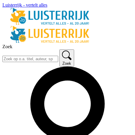
Luisterrijk - vertelt alles
Zoek
Zoek