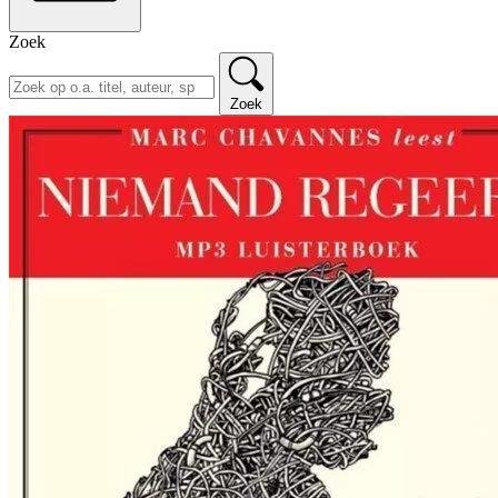
Zoek
Zoek