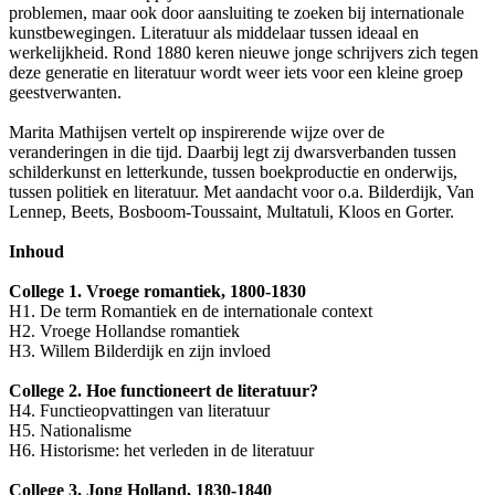
problemen, maar ook door aansluiting te zoeken bij internationale
kunstbewegingen. Literatuur als middelaar tussen ideaal en
werkelijkheid. Rond 1880 keren nieuwe jonge schrijvers zich tegen
deze generatie en literatuur wordt weer iets voor een kleine groep
geestverwanten.
Marita Mathijsen vertelt op inspirerende wijze over de
veranderingen in die tijd. Daarbij legt zij dwarsverbanden tussen
schilderkunst en letterkunde, tussen boekproductie en onderwijs,
tussen politiek en literatuur. Met aandacht voor o.a. Bilderdijk, Van
Lennep, Beets, Bosboom-Toussaint, Multatuli, Kloos en Gorter.
Inhoud
College 1. Vroege romantiek, 1800-1830
H1. De term Romantiek en de internationale context
H2. Vroege Hollandse romantiek
H3. Willem Bilderdijk en zijn invloed
College 2. Hoe functioneert de literatuur?
H4. Functieopvattingen van literatuur
H5. Nationalisme
H6. Historisme: het verleden in de literatuur
College 3. Jong Holland, 1830-1840