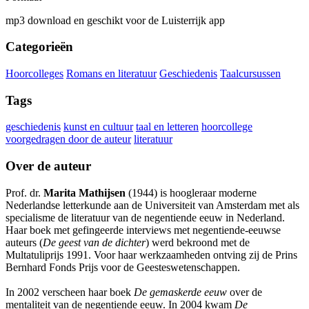
mp3 download en geschikt voor de Luisterrijk app
Categorieën
Hoorcolleges
Romans en literatuur
Geschiedenis
Taalcursussen
Tags
geschiedenis
kunst en cultuur
taal en letteren
hoorcollege
voorgedragen door de auteur
literatuur
Over de auteur
Prof. dr.
Marita Mathijsen
(1944) is hoogleraar moderne
Nederlandse letterkunde aan de Universiteit van Amsterdam met als
specialisme de literatuur van de negentiende eeuw in Nederland.
Haar boek met gefingeerde interviews met negentiende-eeuwse
auteurs (
De geest van de dichter
) werd bekroond met de
Multatuliprijs 1991. Voor haar werkzaamheden ontving zij de Prins
Bernhard Fonds Prijs voor de Geesteswetenschappen.
In 2002 verscheen haar boek
De gemaskerde eeuw
over de
mentaliteit van de negentiende eeuw. In 2004 kwam
De