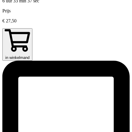
6 uur 33 min
37 sec
Prijs
€ 27,50
in winkelmand