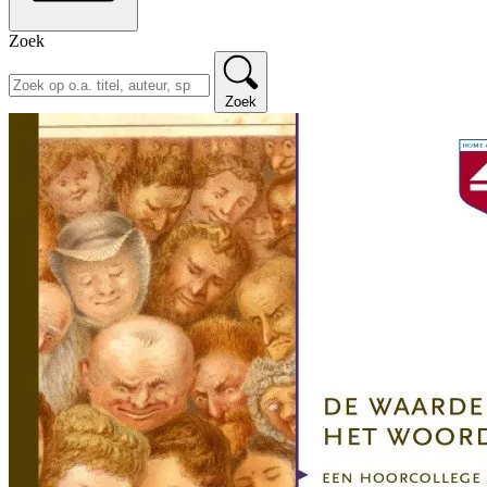
Zoek
Zoek