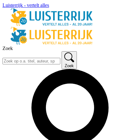
Luisterrijk - vertelt alles
Zoek
Zoek