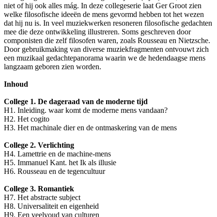
niet of hij ook alles mág. In deze collegeserie laat Ger Groot zien
welke filosofische ideeën de mens gevormd hebben tot het wezen
dat hij nu is. In veel muziekwerken resoneren filosofische gedachten
mee die deze ontwikkeling illustreren. Soms geschreven door
componisten die zelf filosofen waren, zoals Rousseau en Nietzsche.
Door gebruikmaking van diverse muziekfragmenten ontvouwt zich
een muzikaal gedachtepanorama waarin we de hedendaagse mens
langzaam geboren zien worden.
Inhoud
College 1. De dageraad van de moderne tijd
H1. Inleiding. waar komt de moderne mens vandaan?
H2. Het cogito
H3. Het machinale dier en de ontmaskering van de mens
College 2. Verlichting
H4. Lamettrie en de machine-mens
H5. Immanuel Kant. het Ik als illusie
H6. Rousseau en de tegencultuur
College 3. Romantiek
H7. Het abstracte subject
H8. Universaliteit en eigenheid
H9. Een veelvoud van culturen