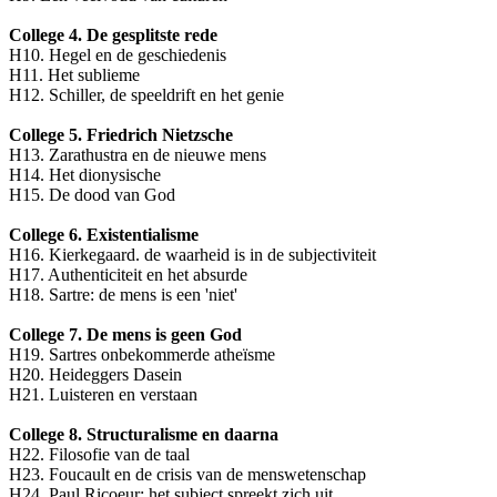
College 4. De gesplitste rede
H10. Hegel en de geschiedenis
H11. Het sublieme
H12. Schiller, de speeldrift en het genie
College 5. Friedrich Nietzsche
H13. Zarathustra en de nieuwe mens
H14. Het dionysische
H15. De dood van God
College 6. Existentialisme
H16. Kierkegaard. de waarheid is in de subjectiviteit
H17. Authenticiteit en het absurde
H18. Sartre: de mens is een 'niet'
College 7. De mens is geen God
H19. Sartres onbekommerde atheïsme
H20. Heideggers Dasein
H21. Luisteren en verstaan
College 8. Structuralisme en daarna
H22. Filosofie van de taal
H23. Foucault en de crisis van de menswetenschap
H24. Paul Ricoeur: het subject spreekt zich uit