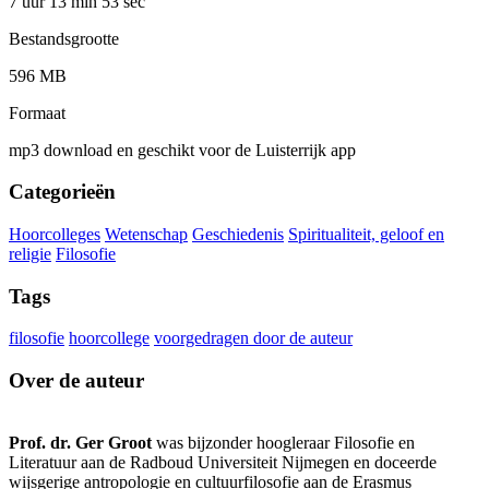
7 uur 13 min
53 sec
Bestandsgrootte
596 MB
Formaat
mp3 download en geschikt voor de Luisterrijk app
Categorieën
Hoorcolleges
Wetenschap
Geschiedenis
Spiritualiteit, geloof en
religie
Filosofie
Tags
filosofie
hoorcollege
voorgedragen door de auteur
Over de auteur
Prof. dr. Ger Groot
was bijzonder hoogleraar Filosofie en
Literatuur aan de Radboud Universiteit Nijmegen en doceerde
wijsgerige antropologie en cultuurfilosofie aan de Erasmus