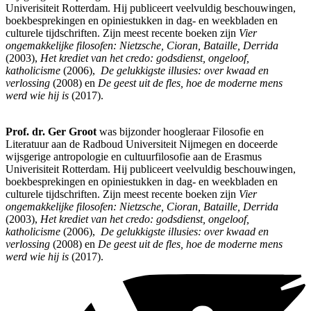
Univerisiteit Rotterdam. Hij publiceert veelvuldig beschouwingen,
boekbesprekingen en opiniestukken in dag- en weekbladen en
culturele tijdschriften. Zijn meest recente boeken zijn
Vier
ongemakkelijke filosofen: Nietzsche, Cioran, Bataille, Derrida
(2003),
Het krediet van het credo: godsdienst, ongeloof,
katholicisme
(2006),
De gelukkigste illusies: over kwaad en
verlossing
(2008) en
De geest uit de fles, hoe de moderne mens
werd wie hij is
(2017).
Prof. dr. Ger Groot
was bijzonder hoogleraar Filosofie en
Literatuur aan de Radboud Universiteit Nijmegen en doceerde
wijsgerige antropologie en cultuurfilosofie aan de Erasmus
Univerisiteit Rotterdam. Hij publiceert veelvuldig beschouwingen,
boekbesprekingen en opiniestukken in dag- en weekbladen en
culturele tijdschriften. Zijn meest recente boeken zijn
Vier
ongemakkelijke filosofen: Nietzsche, Cioran, Bataille, Derrida
(2003),
Het krediet van het credo: godsdienst, ongeloof,
katholicisme
(2006),
De gelukkigste illusies: over kwaad en
verlossing
(2008) en
De geest uit de fles, hoe de moderne mens
werd wie hij is
(2017).