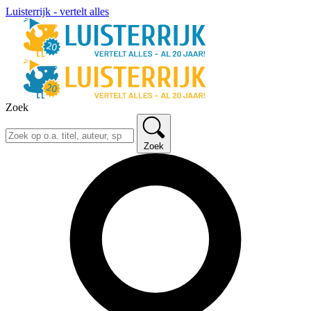
Luisterrijk - vertelt alles
Zoek
Zoek