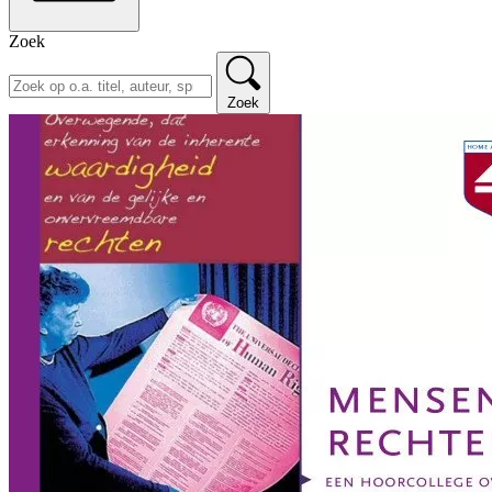
Zoek
Zoek