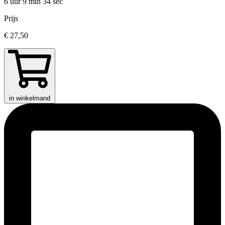
6 uur 9 min
34 sec
Prijs
€ 27,50
in winkelmand