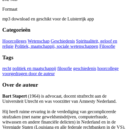
Formaat
mp3 download en geschikt voor de Luisterrijk app
Categorieën
Hoorcolleges
Wetenschap
Geschiedenis
Spiritualiteit, geloof en
religie
Politiek, maatschappij, sociale wetenschappen
Filosofie
Tags
recht
politiek en maatschappij
filosofie
geschiedenis
hoorcollege
voorgedragen door de auteur
Over de auteur
Bart Stapert
(1964) is advocaat, docent strafrecht aan de
Universiteit Utrecht en was voorzitter van Amnesty Nederland.
Hij heeft ruime ervaring in de verdediging van gecompliceerde
strafzaken (met name geweldsmisdrijven, computerfraude,
witwassen en andere financiële delicten) in Nederland en in de
Verenigde Staten (Louisiana en alle federale rechtbanken in de VS).