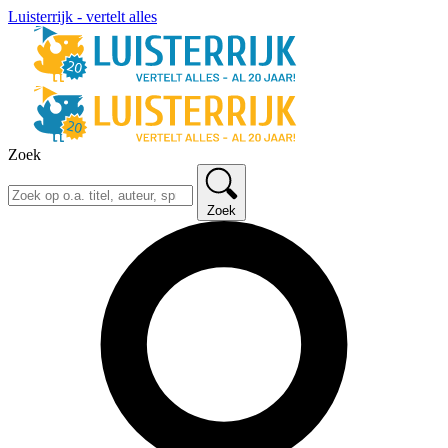
Luisterrijk - vertelt alles
Zoek
Zoek